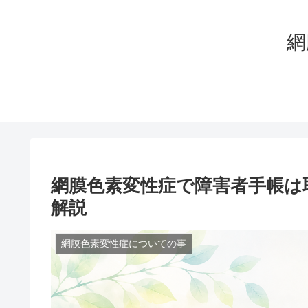
網
網膜色素変性症で障害者手帳は
解説
網膜色素変性症についての事