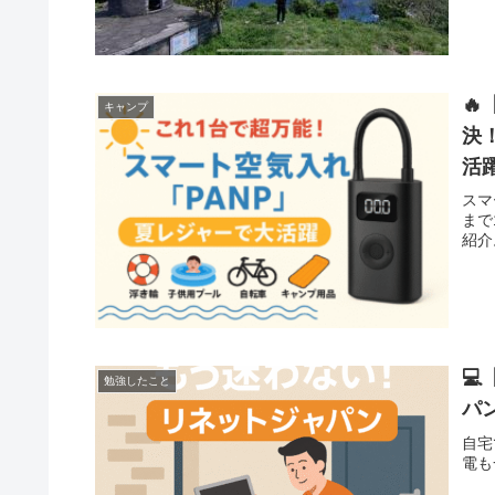

キャンプ
決
活
スマ
まで
紹介

勉強したこと
パ
自宅
電も