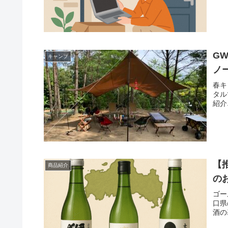
G
キャンプ
ノ
春キ
タル
紹介
【
商品紹介
の
ゴー
口県
酒の