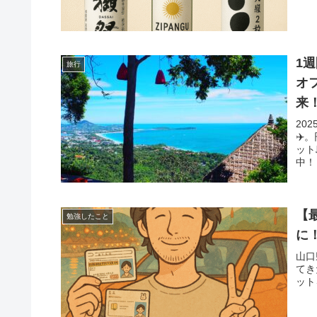
1
旅行
オ
来
20
✈️
ット
中！
【
勉強したこと
に
山口
てき
ット