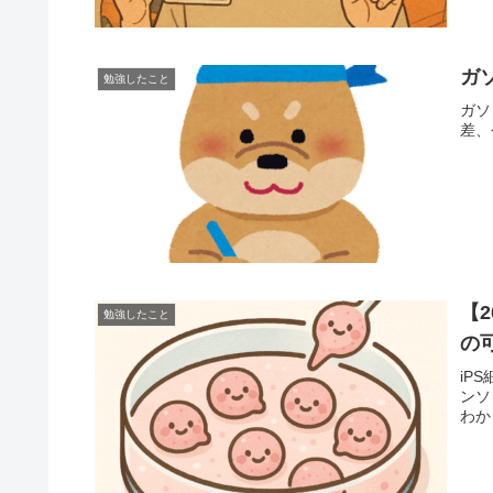
ガ
勉強したこと
ガソ
差、
【
勉強したこと
の
iP
ンソ
わか