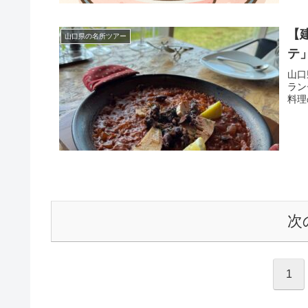
【
山口県の名所ツアー
テ
山口
ラン
料理
次
1