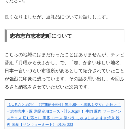
ください。
長くなりましたが、返礼品についてお話しします。
志布志市志布志町について
こちらの地域にはまだ行ったことはありませんが、テレビ
番組「月曜から夜ふかし」で、「志」が多い珍しい地名、
日本一言いづらい市役所があるとして紹介されていたこと
が強烈に印象に残っています。その話を思い出し、今回ふ
るさと納税をさせていただいた次第です。
【ふるさと納税】【定期便全6回】黒毛和牛・黒豚を交互にお届け！
＜志布志牛・豚 満足定期コース＞計6.3kg超！ 牛肉 豚肉 サーロイン
スライス 切り落とし 黒豚 ロース 豚バラ しゃぶしゃぶ すき焼き 焼
肉 国産【サンキョーミート】t0105-003