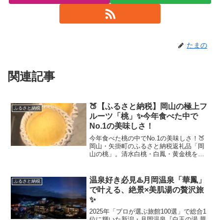
たまの
関連記事
🍑【ふるさと納税】岡山の極上フ
ふるさと納税
ルーツ「桃」✨今年食べた中で
No.1の美味しさ！
今年食べた桃の中でNo.1の美味しさ！🍑
岡山・矢掛町のふるさと納税返礼品「岡
山の桃」。清水白桃・白鳳・黄金桃を定
期便で楽しめる。ポイント付与終了前に
今すぐチェック！
温泉好き必見♨️月岡温泉「華鳳」
ふるさと納税
で叶える、絶景×美肌湯の贅沢旅
✨
2025年「プロが選ぶ旅館100選」で総合1
位に輝いた新潟・月岡温泉『白玉の湯 華