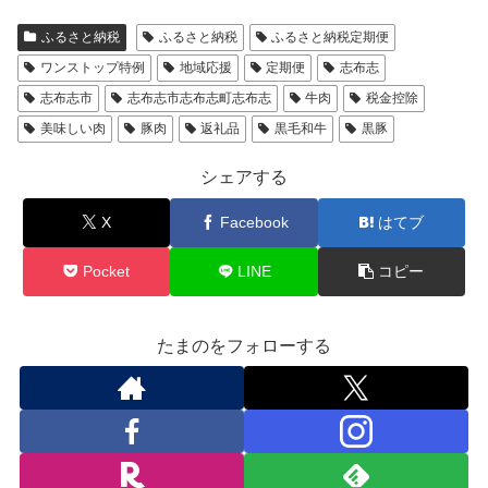
ふるさと納税
ふるさと納税
ふるさと納税定期便
ワンストップ特例
地域応援
定期便
志布志
志布志市
志布志市志布志町志布志
牛肉
税金控除
美味しい肉
豚肉
返礼品
黒毛和牛
黒豚
シェアする
X
Facebook
はてブ
Pocket
LINE
コピー
たまのをフォローする