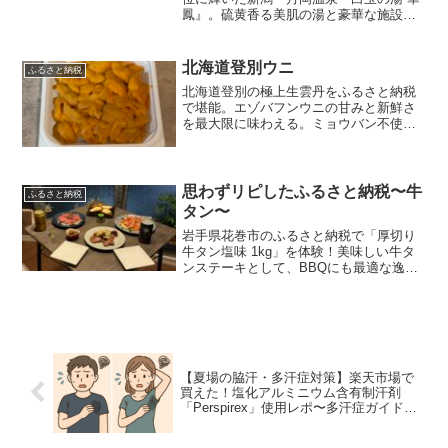
鳳』。硫黄香る美肌の湯と豪華な施設、
ラウンジや露天風呂付き客室の魅力をた
っぷりレポート！
北海道登別ウニ
ふるさと納税
北海道登別の極上生雲丹をふるさと納税
で堪能。エゾバフンウニの甘みと新鮮さ
を最大限に味わえる。ミョウバン不使用
で、風味豊かなウニを手巻き寿司や刺身
で楽しんでみよう。
思わずリピしたふるさと納税〜牛
ふるさと納税
タン〜
岩手県花巻市のふるさと納税で「厚切り
牛タン塩味 1kg」を体験！美味しい牛タ
ンステーキとして、BBQにも最適な逸
品。発送まで最大5ヶ月かかることがある
ので、注文はお早めに。詳細とおすすめ
ポイントを紹介します。
【夏場の脇汗・多汗症対策】楽天市場で
買えた！塩化アルミニウム含有制汗剤
「Perspirex」使用レポ〜多汗症ガイドラ
インをもとに病院受診のススメ〜