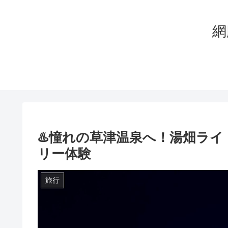
網
♨️憧れの草津温泉へ！湯畑ラ
リー体験
旅行