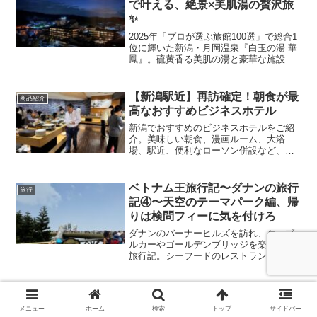
で叶える、絶景×美肌湯の贅沢旅
預け。時間には注意が必要なので早い時
✨
間がお勧めです。
2025年「プロが選ぶ旅館100選」で総合1
位に輝いた新潟・月岡温泉『白玉の湯 華
鳳』。硫黄香る美肌の湯と豪華な施設、
ラウンジや露天風呂付き客室の魅力をた
っぷりレポート！
【新潟駅近】再訪確定！朝食が最
商品紹介
高なおすすめビジネスホテル
新潟でおすすめのビジネスホテルをご紹
介。美味しい朝食、漫画ルーム、大浴
場、駅近、便利なローソン併設など、充
実した設備が整っています。清潔な内装
と女性専用コインランドリーも好評！新
潟駅周辺の便利な宿泊先をお探しの方に
ベトナム王旅行記〜ダナンの旅行
旅行
ぴったりです。
記④〜天空のテーマパーク編、帰
りは検問フィーに気を付けろ
ダナンのバーナーヒルズを訪れ、ケーブ
ルカーやゴールデンブリッジを楽しんだ
旅行記。シーフードのレストランや最後
の夜のルーフトップバーなど、充実した
旅行体験を紹介。ビーチリゾートや食
事、観光スポットに関するリアルな体験
をお届けします。
メニュー
ホーム
検索
トップ
サイドバー