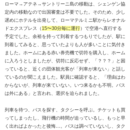
ローマ→アテネ→サントリーニ島の移動は、シェンゲン協
定内の移動なので出国審査は不要でした。そのため、少し
遅めにホテルを出発して、ローマテルミニ駅からレオナル
ドエクスプレス（
15〜30分毎に運行
）で空港へ直行する
予定でした。余裕を持って到着するつもりでしたが、駅に
到着してみると、思っていたよりも人が多いことに気付き
ました。ホームにある赤い券売機で切符を購入し、ホーム
に入ろうとしましたが、切符に反応せず、「？？？」と困
っていると、近くの団体観光客が「列車が来ない」と話し
ているのが聞こえました。駅員に確認すると、「理由はわ
からないが、列車が来ていない。いつ来るかも不明。バス
は外にある」と言われ、選択を迫られました。
列車を待つ、バスを探す、タクシーを呼ぶ。チケットも買
ってしまったし、飛行機の時間が迫っているし、もっと早
く出ればよかったと後悔…。バスは調べていないし、タク