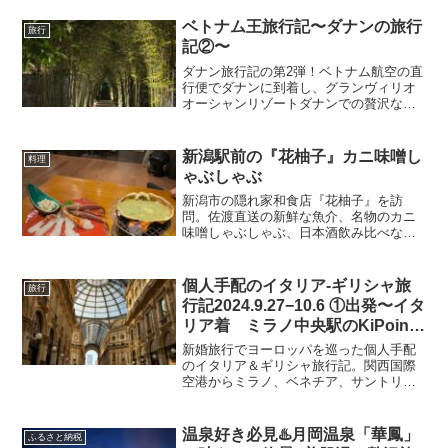
ベトナム王旅行記〜ダナンの旅行
旅行
記②〜
ダナン旅行記の第2弾！ベトナム航空の直
行便でダナンに到着し、グランヴィリオ
オーシャンリゾートダナンでの贅沢な滞
在を満喫。タクシー移動やホテルでの過
ごし方、アオザイレンタルやプールでの
楽しみを紹介。夜のミーケビーチでのナ
新潟駅前の『花柚子』カニ味噌し
料理
イトマーケット散策もお楽しみに！
ゃぶしゃぶ
新潟市の隠れ家和食店『花柚子』を訪
問。佐渡直送の新鮮な魚介、名物のカニ
味噌しゃぶしゃぶ、日本酒飲み比べなど
旅の夜を彩る贅沢な食体験を紹介。
個人手配のイタリア-ギリシャ旅
旅行
行記2024.9.27−10.6 ①出発〜イタ
リア着 ミラノ中央駅のKiPoint
の便利さに驚き
新婚旅行でヨーロッパを巡った個人手配
のイタリア＆ギリシャ旅行記。関西国際
空港からミラノ、ベネチア、サントリー
ニ島までのルートや予約のコツ、ラウン
ジ体験、快適な移動の工夫までリアルな
体験を綴ったブログ！この日に1番役に立
温泉好き必見♨️月岡温泉「華鳳」
ふるさと納税
ったのは、ミラノ中央駅のKiPointの荷物