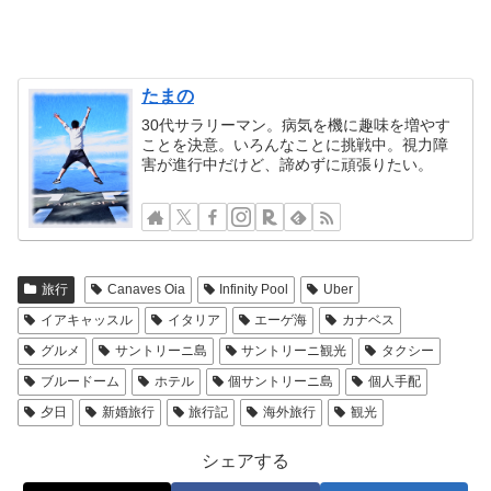
たまの
30代サラリーマン。病気を機に趣味を増やす
ことを決意。いろんなことに挑戦中。視力障
害が進行中だけど、諦めずに頑張りたい。
旅行
Canaves Oia
Infinity Pool
Uber
イアキャッスル
イタリア
エーゲ海
カナベス
グルメ
サントリーニ島
サントリーニ観光
タクシー
ブルードーム
ホテル
個サントリーニ島
個人手配
夕日
新婚旅行
旅行記
海外旅行
観光
シェアする