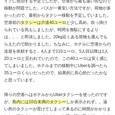
イアに宿泊する予定でしたが、空港から最も遠い街なので
移動が問題でした。バスが一番安い方法ですが、荷物が多
かったので、最初からタクシー移動を予定していました。
空港前の
タクシーは片道40ユーロ
と少し高め。吹っ掛け
られている気もしましたが、時間を無駄にするより
は、、、と即決しました。20kg近くある荷物も運んでも
らえたので助かりました。ちなみに、ホテルに空港からの
送迎を依頼すると、4人まで110ユーロ、5人目以降は1人
20ユーロと言われていたので、この40ユーロは安く感じ
てしまいました。ホテルまでの移動中にUberを調べたら
35ユーロくらいだったので、結果的に良心的だったかな
と思っています。
帰りの空港へはホテルからUberタクシーを使ったのです
が、
島内には10台未満のタクシー
しか表示されず。。遠
い所のタクシーが受けてしまって来るのに時間がかかりま